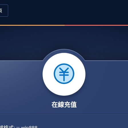
頁
在線充值
格式: u-win888