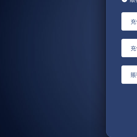
充
充
賬